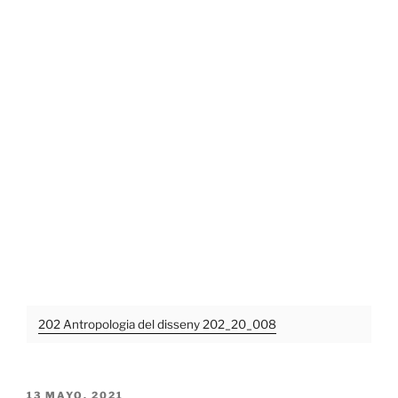
202 Antropologia del disseny 202_20_008
PUBLICADO
13 MAYO, 2021