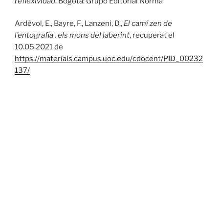
reflexividad
. Bogotá: Grupo Editorial Norma
Ardèvol, E., Bayre, F., Lanzeni, D.,
El camí zen de
l’entografia , els mons del laberint
, recuperat el
10.05.2021 de
https://materials.campus.uoc.edu/cdocent/PID_00232
137/