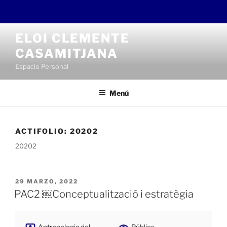
Saltar
ELOI CLEMENTE
al
CASAMITJANA
contenido
Espacio Personal
Menú
ACTIFOLIO:
20202
20202
PUBLICADO
29 MARZO, 2022
EL
PAC2 ￼Conceptualització i estratègia