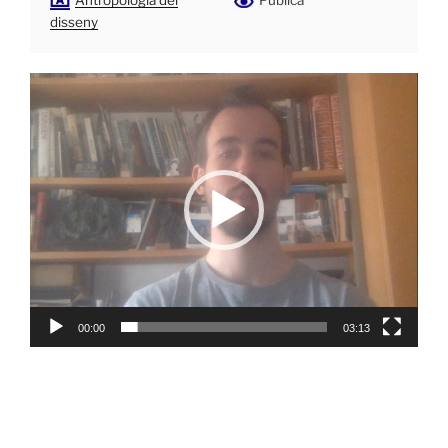
Antropologia del
Pública
disseny
Reproductor
de
vídeo
00:00
03:13