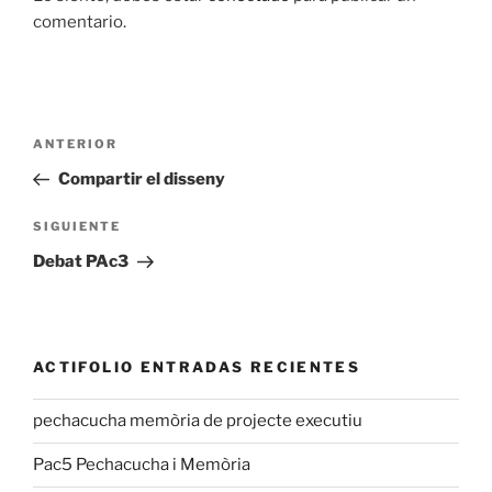
comentario.
Navegación
Entrada
ANTERIOR
de
anterior:
Compartir el disseny
entradas
Siguiente
SIGUIENTE
entrada
Debat PAc3
ACTIFOLIO ENTRADAS RECIENTES
pechacucha memòria de projecte executiu
Pac5 Pechacucha i Memòria