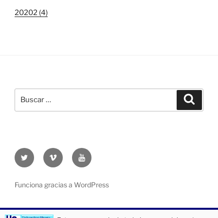
20202 (4)
Buscar
Buscar
por:
Twitter
Vimeo
Youtube
UOC
UOC
UOC
universidad
universidad
universitat
Funciona gracias a WordPress