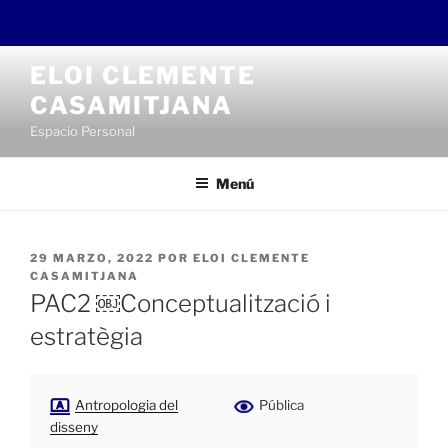
Saltar
ELOI CLEMENTE
al
CASAMITJANA
contenido
Espacio Personal
Menú
PUBLICADO
29 MARZO, 2022
POR
ELOI CLEMENTE
EL
CASAMITJANA
PAC2 ￼Conceptualització i
estratègia
Antropologia del
Pública
disseny